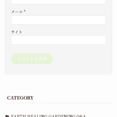
メール
*
サイト
CATEGORY
EARTH HEALING GARDENING Q&A